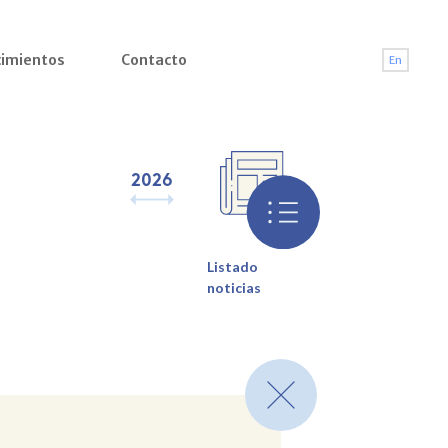
imientos
Contacto
En
2026
2025
2024
2023
2022
2021
2
Listado
noticias