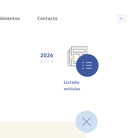
imientos
Contacto
En
2026
2025
2024
2023
2022
2021
2
Listado
noticias