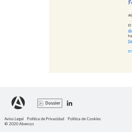
F
Ab
El
di
fo
De
E
Dossier
Aviso Legal
Política de Privacidad
Política de Cookies
© 2020 Abencys