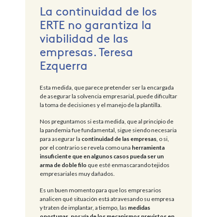
La continuidad de los
ERTE no garantiza la
viabilidad de las
empresas. Teresa
Ezquerra
Esta medida, que parece pretender ser la encargada
de asegurar la solvencia empresarial, puede dificultar
la toma de decisiones y el manejo de la plantilla.
Nos preguntamos si esta medida, que al principio de
la pandemia fue fundamental, sigue siendo necesaria
para asegurar la
continuidad de las empresas
, o si,
por el contrario se revela como una
herramienta
insuficiente que en algunos casos pueda ser un
arma de doble filo
que esté enmascarando tejidos
empresariales muy dañados.
Es un buen momento para que los empresarios
analicen qué situación está atravesando su empresa
y traten de implantar, a tiempo, las
medidas
oportunas, por vía de los mecanismos previstos en