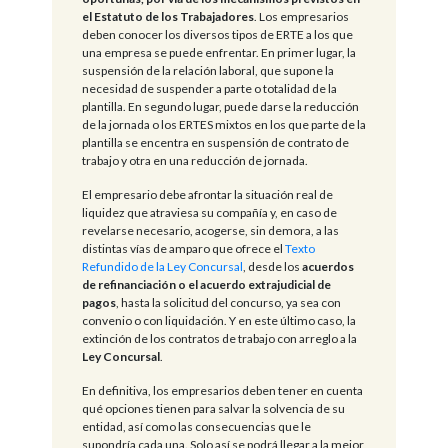
el Estatuto de los Trabajadores
. Los empresarios
deben conocer los diversos tipos de ERTE a los que
una empresa se puede enfrentar. En primer lugar, la
suspensión de la relación laboral, que supone la
necesidad de suspender a parte o totalidad de la
plantilla. En segundo lugar, puede darse la reducción
de la jornada o los ERTES mixtos en los que parte de la
plantilla se encentra en suspensión de contrato de
trabajo y otra en una reducción de jornada.
El empresario debe afrontar la situación real de
liquidez que atraviesa su compañía y, en caso de
revelarse necesario, acogerse, sin demora, a las
distintas vías de amparo que ofrece el
Texto
Refundido de la Ley Concursal
, desde los
acuerdos
de refinanciación o el acuerdo extrajudicial de
pagos
, hasta la solicitud del concurso, ya sea con
convenio o con liquidación. Y en este último caso, la
extinción de los contratos de trabajo con arreglo a la
Ley Concursal
.
En definitiva, los empresarios deben tener en cuenta
qué opciones tienen para salvar la solvencia de su
entidad, así como las consecuencias que le
supondría cada una. Solo así se podrá llegar a la mejor