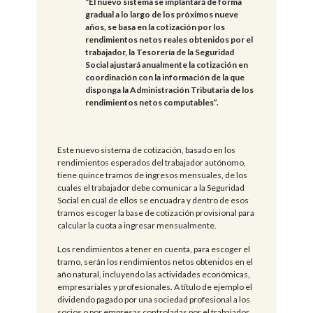
“El nuevo sistema se implantará de forma
gradual a lo largo de los próximos nueve
años, se basa en la cotización por los
rendimientos netos reales obtenidos por el
trabajador, la Tesorería de la Seguridad
Social ajustará anualmente la cotización en
coordinación con la información de la que
disponga la Administración Tributaria de los
rendimientos netos computables”.
Este nuevo sistema de cotización, basado en los
rendimientos esperados del trabajador autónomo,
tiene quince tramos de ingresos mensuales, de los
cuales el trabajador debe comunicar a la Seguridad
Social en cuál de ellos se encuadra y dentro de esos
tramos escoger la base de cotización provisional para
calcular la cuota a ingresar mensualmente.
Los rendimientos a tener en cuenta, para escoger el
tramo, serán los rendimientos netos obtenidos en el
año natural, incluyendo las actividades económicas,
empresariales y profesionales. A título de ejemplo el
dividendo pagado por una sociedad profesional a los
socios o por empresas controladas por el trabajador