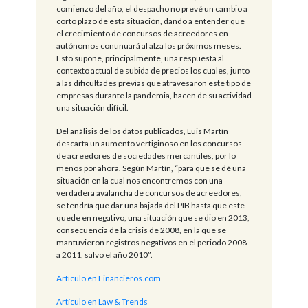
comienzo del año, el despacho no prevé un cambio a
corto plazo de esta situación, dando a entender que
el crecimiento de concursos de acreedores en
autónomos continuará al alza los próximos meses.
Esto supone, principalmente, una respuesta al
contexto actual de subida de precios los cuales, junto
a las dificultades previas que atravesaron este tipo de
empresas durante la pandemia, hacen de su actividad
una situación difícil.
Del análisis de los datos publicados, Luis Martín
descarta un aumento vertiginoso en los concursos
de acreedores de sociedades mercantiles, por lo
menos por ahora. Según Martín, “para que se dé una
situación en la cual nos encontremos con una
verdadera avalancha de concursos de acreedores,
se tendría que dar una bajada del PIB hasta que este
quede en negativo, una situación que se dio en 2013,
consecuencia de la crisis de 2008, en la que se
mantuvieron registros negativos en el periodo 2008
a 2011, salvo el año 2010”.
Artículo en Financieros.com
Artículo en Law & Trends