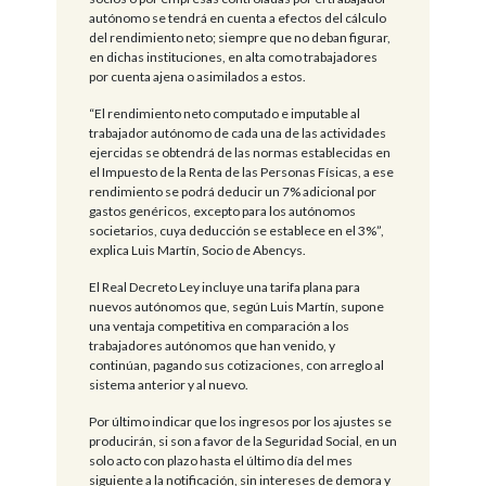
autónomo se tendrá en cuenta a efectos del cálculo
del rendimiento neto; siempre que no deban figurar,
en dichas instituciones, en alta como trabajadores
por cuenta ajena o asimilados a estos.
“El rendimiento neto computado e imputable al
trabajador autónomo de cada una de las actividades
ejercidas se obtendrá de las normas establecidas en
el Impuesto de la Renta de las Personas Físicas, a ese
rendimiento se podrá deducir un 7% adicional por
gastos genéricos, excepto para los autónomos
societarios, cuya deducción se establece en el 3%”,
explica Luis Martín, Socio de Abencys.
El Real Decreto Ley incluye una tarifa plana para
nuevos autónomos que, según Luis Martín, supone
una ventaja competitiva en comparación a los
trabajadores autónomos que han venido, y
continúan, pagando sus cotizaciones, con arreglo al
sistema anterior y al nuevo.
Por último indicar que los ingresos por los ajustes se
producirán, si son a favor de la Seguridad Social, en un
solo acto con plazo hasta el último día del mes
siguiente a la notificación, sin intereses de demora y