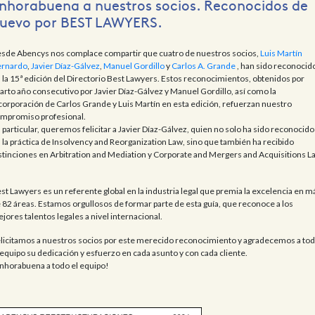
nhorabuena a nuestros socios. Reconocidos de
uevo por BEST LAWYERS.
sde Abencys nos complace compartir que cuatro de nuestros socios,
Luis Martín
rnardo
,
Javier Díaz-Gálvez
,
Manuel Gordillo
y
Carlos A. Grande
, han sido reconocid
 la 15ª edición del Directorio Best Lawyers. Estos reconocimientos, obtenidos por
arto año consecutivo por Javier Díaz-Gálvez y Manuel Gordillo, así como la
corporación de Carlos Grande y Luis Martín en esta edición, refuerzan nuestro
mpromiso profesional.
 particular, queremos felicitar a Javier Díaz-Gálvez, quien no solo ha sido reconocido
 la práctica de Insolvency and Reorganization Law, sino que también ha recibido
stinciones en Arbitration and Mediation y Corporate and Mergers and Acquisitions L
st Lawyers es un referente global en la industria legal que premia la excelencia en m
 82 áreas. Estamos orgullosos de formar parte de esta guía, que reconoce a los
jores talentos legales a nivel internacional.
licitamos a nuestros socios por este merecido reconocimiento y agradecemos a to
 equipo su dedicación y esfuerzo en cada asunto y con cada cliente.
nhorabuena a todo el equipo!