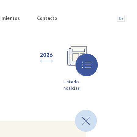
imientos
Contacto
En
2026
2025
2024
2023
2022
2021
2
Listado
noticias