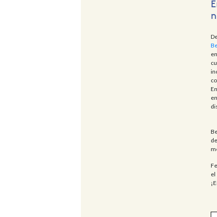
E
n
De
Be
en
cu
in
co
En
en
di
Be
de
me
Fe
el
¡E