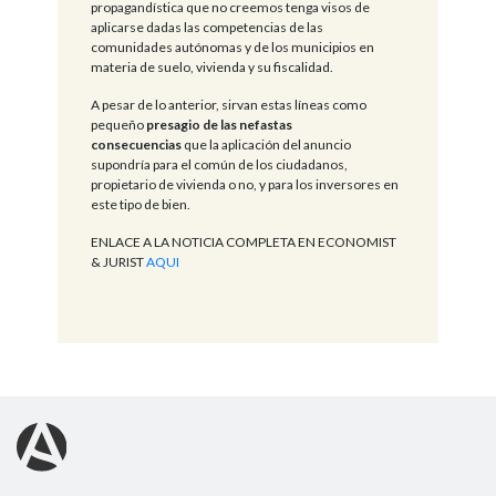
propagandística que no creemos tenga visos de
aplicarse dadas las competencias de las
comunidades autónomas y de los municipios en
materia de suelo, vivienda y su fiscalidad.
A pesar de lo anterior, sirvan estas líneas como
pequeño
presagio de las nefastas
consecuencias
que la aplicación del anuncio
supondría para el común de los ciudadanos,
propietario de vivienda o no, y para los inversores en
este tipo de bien.
ENLACE A LA NOTICIA COMPLETA EN ECONOMIST
& JURIST
AQUI