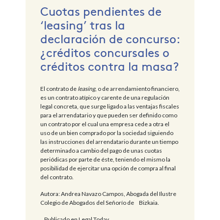
Cuotas pendientes de
‘leasing’ tras la
declaración de concurso:
¿créditos concursales o
créditos contra la masa?
El contrato de
leasing
, o de arrendamiento financiero,
es un contrato atípico y carente de una regulación
legal concreta, que surge ligado a las ventajas fiscales
para el arrendatario y que pueden ser definido como
un contrato por el cual una empresa cede a otra el
uso de un bien comprado por la sociedad siguiendo
las instrucciones del arrendatario durante un tiempo
determinado a cambio del pago de unas cuotas
periódicas por parte de éste, teniendo el mismo la
posibilidad de ejercitar una opción de compra al final
del contrato.
Autora: Andrea Navazo Campos, Abogada del Ilustre
Colegio de Abogados del Señorío de Bizkaia.
Publicado en Legal Today