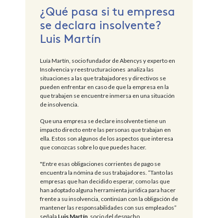
¿Qué pasa si tu empresa
se declara insolvente?
Luis Martín
Luía Martín, socio fundador de Abencys y experto en
Insolvencia y reestructuraciones analiza las
situaciones a las que trabajadores y directivos se
pueden enfrentar en caso de que la empresa en la
que trabajen se encuentre inmersa en una situación
de insolvencia.
Que una empresa se declare insolvente tiene un
impacto directo entre las personas que trabajan en
ella. Estos son algunos de los aspectos que interesa
que conozcas sobre lo que puedes hacer.
"Entre esas obligaciones corrientes de pago se
encuentra la nómina de sus trabajadores. “Tanto las
empresas que han decidido esperar, como las que
han adoptado alguna herramienta jurídica para hacer
frente a su insolvencia, continúan con la obligación de
mantener las responsabilidades con sus empleados”
señala
Luis Martín
, socio del despacho