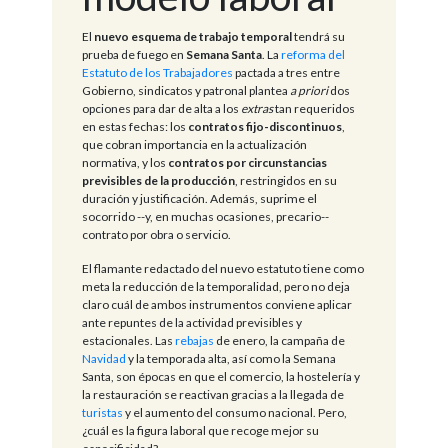
El
nuevo esquema de trabajo temporal
tendrá su
prueba de fuego en
Semana
Santa
. La
reforma del
Estatuto de los Trabajadores
pactada a tres entre
Gobierno, sindicatos y patronal plantea
a priori
dos
opciones para dar de alta a los
extras
tan requeridos
en estas fechas: los
contratos fijo-discontinuos
,
que cobran importancia en la actualización
normativa, y los
contratos por circunstancias
previsibles de la producción
, restringidos en su
duración y justificación. Además, suprime el
socorrido --y, en muchas ocasiones, precario--
contrato por obra o servicio.
El flamante redactado del nuevo estatuto tiene como
meta la reducción de la temporalidad, pero no deja
claro cuál de ambos instrumentos conviene aplicar
ante repuntes de la actividad previsibles y
estacionales. Las
rebajas
de enero, la campaña de
Navidad
y la temporada alta, así como la Semana
Santa, son épocas en que el comercio, la hostelería y
la restauración se reactivan gracias a la llegada de
turistas
y el aumento del consumo nacional. Pero,
¿cuál es la figura laboral que recoge mejor su