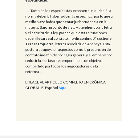
especificidad?
….. También los especialistas exponen sus dudas. "La
norma debería haber sido más específica, por lo que a
medio plazo habrá que sentar jurisprudencia en la
materia. Bajo mi punto de vista y atendiendo a la letra
y el espíritu de la ley, parece que estas situaciones
deben llevarse al contrato fijo-discontinuo", sostiene
Teresa Ezquerra
, letrada asociada de Abencys. Esta
postura se apoya en aspectos como la presunción de
contrato indefinido por regla general y el empeño por
reducir la alta tasa de temporalidad, un objetivo
compartido por todos los negociadores de la
reforma…
ENLACE AL ARTÍCULO COMPLETO EN CRÓNICA
GLOBAL. El Español
Aquí