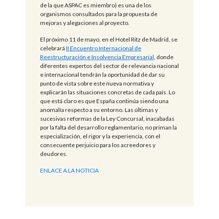
de la que ASPAC es miembro) es una de los
organismos consultados para la propuesta de
mejoras y alegaciones al proyecto.
El próximo 11 de mayo, en el Hotel Ritz de Madrid, se
celebrará
II Encuentro Internacional de
Reestructuración e Insolvencia Empresarial
, donde
diferentes expertos del sector de relevancia nacional
e internacional tendrán la oportunidad de dar su
punto de vista sobre este nueva normativa y
explicarán las situaciones concretas de cada país. Lo
que está claro es que España continúa siendo una
anomalía respecto a su entorno. Las últimas y
sucesivas reformas de la Ley Concursal, inacabadas
por la falta del desarrollo reglamentario, no priman la
especialización, el rigor y la experiencia, con el
consecuente perjuicio para los acreedores y
deudores.
ENLACE A LA NOTICIA