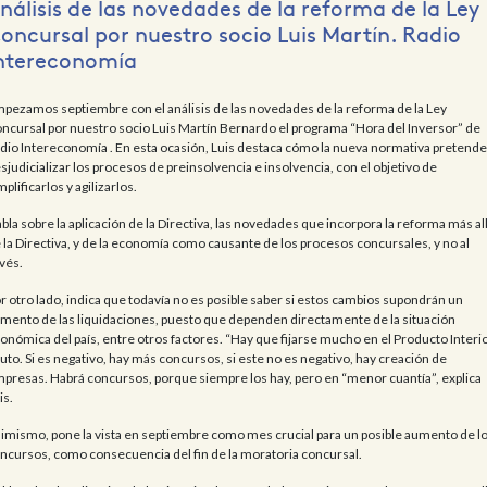
nálisis de las novedades de la reforma de la Ley
oncursal por nuestro socio Luis Martín. Radio
ntereconomía
pezamos septiembre con el análisis de las novedades de la reforma de la Ley
ncursal por nuestro socio Luis Martín Bernardo el programa “Hora del Inversor” de
dio Intereconomía . En esta ocasión, Luis destaca cómo la nueva normativa pretende
sjudicializar los procesos de preinsolvencia e insolvencia, con el objetivo de
mplificarlos y agilizarlos.
bla sobre la aplicación de la Directiva, las novedades que incorpora la reforma más al
 la Directiva, y de la economía como causante de los procesos concursales, y no al
vés.
r otro lado, indica que todavía no es posible saber si estos cambios supondrán un
mento de las liquidaciones, puesto que dependen directamente de la situación
onómica del país, entre otros factores. “Hay que fijarse mucho en el Producto Interi
uto. Si es negativo, hay más concursos, si este no es negativo, hay creación de
presas. Habrá concursos, porque siempre los hay, pero en “menor cuantía”, explica
is.
imismo, pone la vista en septiembre como mes crucial para un posible aumento de l
ncursos, como consecuencia del fin de la moratoria concursal.