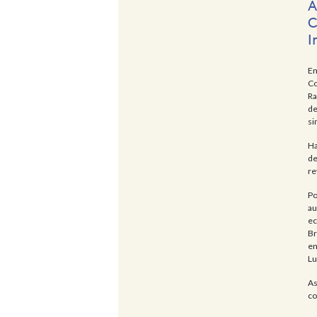
A
C
I
Em
Co
Ra
de
si
Ha
de
re
Po
au
ec
Br
em
Lu
As
co