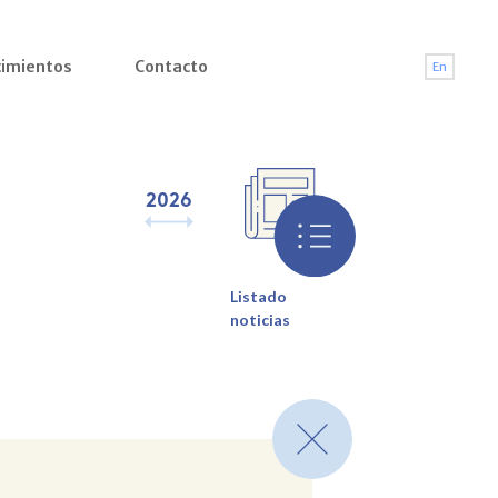
imientos
Contacto
En
2026
2025
2024
2023
2022
2021
2
Listado
noticias