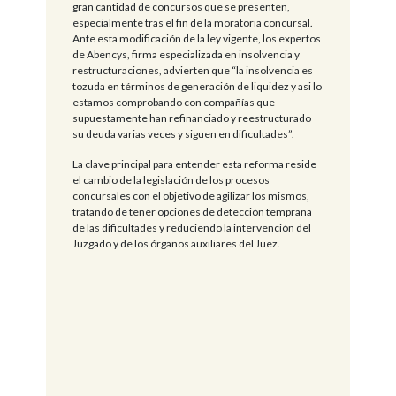
gran cantidad de concursos que se presenten,
especialmente tras el fin de la moratoria concursal.
Ante esta modificación de la ley vigente, los expertos
de Abencys, firma especializada en insolvencia y
restructuraciones, advierten que “la insolvencia es
tozuda en términos de generación de liquidez y asi lo
estamos comprobando con compañías que
supuestamente han refinanciado y reestructurado
su deuda varias veces y siguen en dificultades”.
La clave principal para entender esta reforma reside
el cambio de la legislación de los procesos
concursales con el objetivo de agilizar los mismos,
tratando de tener opciones de detección temprana
de las dificultades y reduciendo la intervención del
Juzgado y de los órganos auxiliares del Juez.