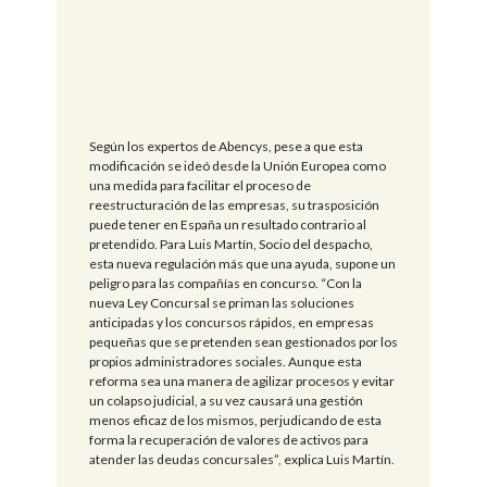
Según los expertos de Abencys, pese a que esta
modificación se ideó desde la Unión Europea como
una medida para facilitar el proceso de
reestructuración de las empresas, su trasposición
puede tener en España un resultado contrario al
pretendido. Para Luis Martín, Socio del despacho,
esta nueva regulación más que una ayuda, supone un
peligro para las compañías en concurso. “Con la
nueva Ley Concursal se priman las soluciones
anticipadas y los concursos rápidos, en empresas
pequeñas que se pretenden sean gestionados por los
propios administradores sociales. Aunque esta
reforma sea una manera de agilizar procesos y evitar
un colapso judicial, a su vez causará una gestión
menos eficaz de los mismos, perjudicando de esta
forma la recuperación de valores de activos para
atender las deudas concursales”, explica Luis Martín.