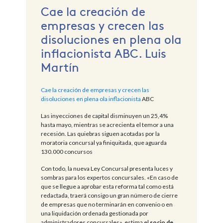
Cae la creación de
empresas y crecen las
disoluciones en plena ola
inflacionista ABC. Luis
Martín
Cae la creación de empresas y crecen las
disoluciones en plena ola inflacionista
ABC
Las inyecciones de capital disminuyen un 25,4%
hasta mayo, mientras se acrecienta el temor a una
recesión. Las quiebras siguen acotadas por la
moratoria concursal ya finiquitada, que aguarda
130.000 concursos
Con todo, la nueva Ley Concursal presenta luces y
sombras para los expertos concursales. «En caso de
que se llegue a aprobar esta reforma tal como está
redactada, traerá consigo un gran número de cierre
de empresas que no terminarán en convenio o en
una liquidación ordenada gestionada por
administradores concursales», estima el
socio de