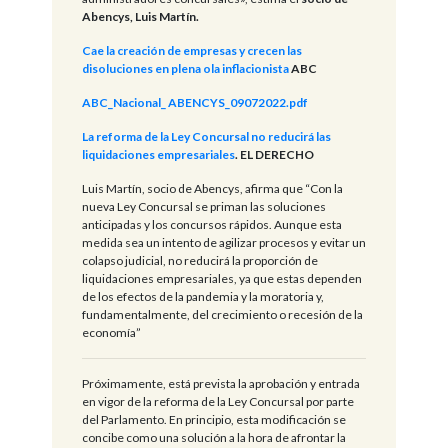
Abencys, Luis Martín.
Cae la creación de empresas y crecen las
disoluciones en plena ola inflacionista
ABC
ABC_Nacional_ ABENCYS_09072022.pdf
La reforma de la Ley Concursal no reducirá las
liquidaciones empresariales
. EL DERECHO
Luis Martín, socio de Abencys, afirma que “Con la
nueva Ley Concursal se priman las soluciones
anticipadas y los concursos rápidos. Aunque esta
medida sea un intento de agilizar procesos y evitar un
colapso judicial, no reducirá la proporción de
liquidaciones empresariales, ya que estas dependen
de los efectos de la pandemia y la moratoria y,
fundamentalmente, del crecimiento o recesión de la
economía”
Próximamente, está prevista la aprobación y entrada
en vigor de la reforma de la Ley Concursal por parte
del Parlamento. En principio, esta modificación se
concibe como una solución a la hora de afrontar la